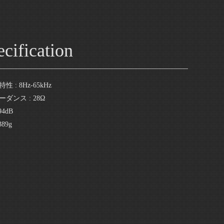
cification
 : 8Hz-65kHz
ダンス : 28Ω
94dB
389g