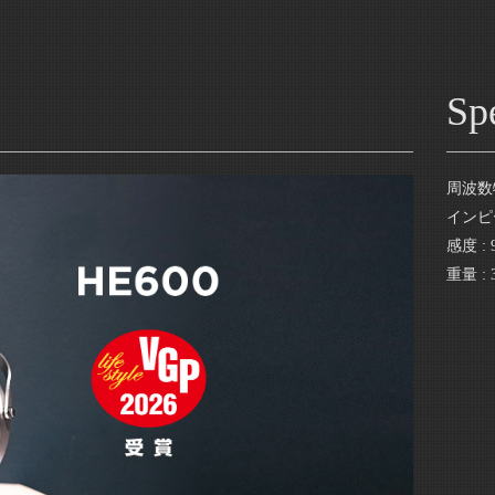
Spe
周波数特性
インピー
感度 : 
重量 : 